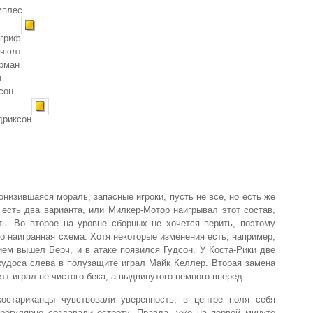
мплес
гриф
чюлт
рман
ч
сон
риксон
понизившаяся мораль, запасные игроки, пусть не все, но есть же
, есть два варианта, или Милкер-Мотор наигрывал этот состав,
ть. Во второе на уровне сборных не хочется верить, поэтому
о наигранная схема. Хотя некоторые изменения есть, например,
ием вышел Бёрч, и в атаке появился Гудсон. У Коста-Рики две
кудоса слева в полузащите играл Майк Келлер. Вторая замена
тт играл не чистого бека, а выдвинутого немного вперед.
костариканцы чувствовали уверенность, в центре поля себя
 регулярно создавали остроту. Правда, уже на первой минуте