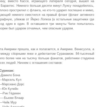
ену, вместо Кассе, играющего латераля сегодня, вышел на
 Барантес. Немного больше десяти минут Луису понадобилось,
плохо прострелил с фланга, но кто-то ударил поспешно и мимо,
дающий немного сместился на правый фланг (фланг активного
трафную, убежав от Йерко Лопеза (а остальные защитники где
ход один в один. В оставшиеся три минуты Чили попыталось
скорее был ударом отчаянья, чем опасным ударом.
та Америки прошла, как и полагается, в Америке. Венесуэла, а
 между сборными янки и дебютантом Суранамом. 84-тысячный
ило более чем на тысячу больше фанатов, работники стадиона
сех людей. Начнем с оглашения составов:
Суринам:
мило Бона
арсель Кул
арсиано Дорс
Юп Купейн
ик Гёдекен
Бьюве Влаар
Чейк Мур
ейк Аденсиба