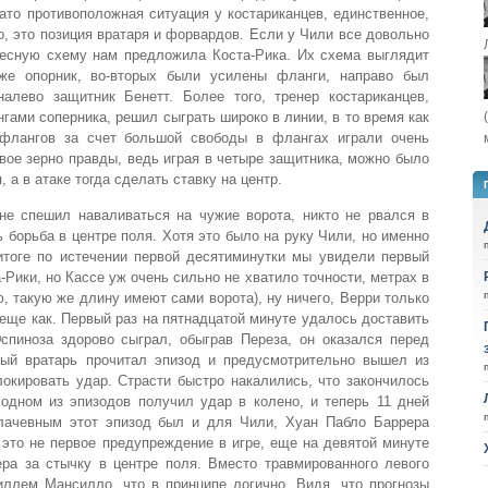
Зато противоположная ситуация у костариканцев, единственное,
о, это позиция вратаря и форвардов. Если у Чили все довольно
ересную схему нам предложила Коста-Рика. Их схема выглядит
акже опорник, во-вторых были усилены фланги, направо был
алево защитник Бенетт. Более того, тренер костариканцев,
гами соперника, решил сыграть широко в линии, в то время как
 флангов за счет большой свободы в флангах играли очень
свое зерно правды, ведь играя в четыре защитника, можно было
, а в атаке тогда сделать ставку на центр.
 не спешил наваливаться на чужие ворота, никто не рвался в
ь борьба в центре поля. Хотя это было на руку Чили, но именно
 итоге по истечении первой десятиминутки мы увидели первый
-Рики, но Кассе уж очень сильно не хватило точности, метрах в
, такую же длину имеют сами ворота), ну ничего, Верри только
 еще как. Первый раз на пятнадцатой минуте удалось доставить
пиноза здорово сыграл, обыграв Переза, он оказался перед
ный вратарь прочитал эпизод и предусмотрительно вышел из
локировать удар. Страсти быстро накалились, что закончилось
одном из эпизодов получил удар в колено, и теперь 11 дней
Плачевным этот эпизод был и для Чили, Хуан Пабло Баррера
 это не первое предупреждение в игре, еще на девятой минуте
ра за стычку в центре поля. Вместо травмированного левого
иллем Мансилло, что в принципе логично. Видя, что прогнозы