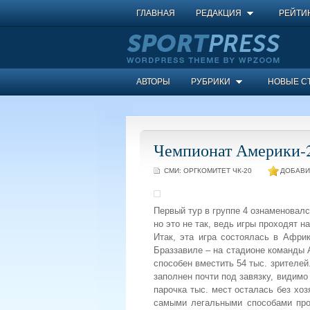
ГЛАВНАЯ
РЕДАКЦИЯ
РЕЙТИ
АВТОРЫ
РУБРИКИ
НОВЫЕ С
Чемпионат Америки-20
СМИ:
ОРГКОМИТЕТ ЧК-20
ДОБАВИ
Первый тур в группе 4 ознаменовал
но это не так, ведь игры проходят н
Итак, эта игра состоялась в Африк
Браззавиле – на стадионе команды А
способен вместить 54 тыс. зрителей
заполнен почти под завязку, видимо
парочка тыс. мест осталась без хо
самыми легальными способами проб