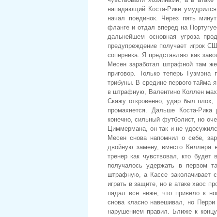
нападающий Коста-Рики умудрился 
начал поединок. Через пять мину
фланге и отдал вперед на Португуе
дальнейшем основная угроза про
предупреждение получает игрок США
соперника. Я представляю как зав
Месен заработал штрафной там же,
приговор. Только теперь Гузмэна 
трибуны. В средине первого тайма 
в штрафную, Валентино Коллен мах
Скажу откровенно, удар был плох, 
промахнется. Дальше Коста-Рика 
конечно, сильный футболист, но оч
Циммермана, он так и не удосужилс
Месен снова напомнил о себе, за
двойную замену, вместо Келлера в
тренер как чувствовал, кто будет 
получалось удержать в первом т
штрафную, а Кассе заколачивает 
играть в защите, но в атаке хаос п
падал все ниже, что привело к н
снова класно навешивал, но Перри 
нарушением правил. Ближе к концу