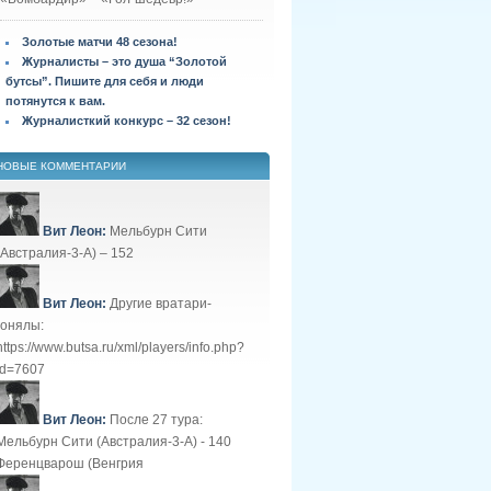
Золотые матчи 48 сезона!
Журналисты – это душа “Золотой
бутсы”. Пишите для себя и люди
потянутся к вам.
Журналисткий конкурс – 32 сезон!
НОВЫЕ КОММЕНТАРИИ
Вит Леон:
Мельбурн Сити
(Австралия-3-А) – 152
Вит Леон:
Другие вратари-
гонялы:
https://www.butsa.ru/xml/players/info.php?
id=7607
Вит Леон:
После 27 тура:
Мельбурн Сити (Австралия-3-А) - 140
Ференцварош (Венгрия