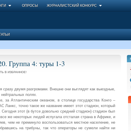
НГИ
ОПРОСЫ
ЖУРНАЛИСТСКИЙ КОНКУРС
ТАТЬИ
. Группа 4: туры 1-3
ТЬ В ИЗБРАННОЕ!
ся сразу двумя разгромами. Внешне они выглядят как выездные,
а нейтральных полях.
е, за Атлантическим океаном, в столице государства Конго –
С Ланкс, точно такое же название имеет этот стадион, который
. Сегодня этот (в бутсе довольно средний стадион) стадион был
 все же некоторых людей испугала отсталая страна в Африке, и
зяев, чем не преминуло воспользоваться местное население, не
равшись на трибуны, так что операторы не сумели найти ни