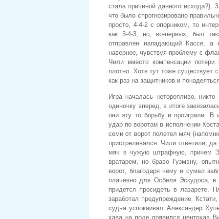
стала причиной данного исхода?). 
что было спрогнозировано правильн
просто, 4-4-2 с опорником, то инт
как 3-4-3, но, во-первых, был т
отправлен нападающий Кассе, а н
наверное, чувствуя проблему с флан
Чили вместо компенсации потери
плотно. Хотя тут тоже существует 
как раз на защитников и понадеяться
Игра началась неторопливо, никто
одиночку вперед, в итоге завязалас
они эту то борьбу и проиграли. В
удар по воротам в исполнении Коста
семи от ворот полетел мяч (напомню
пристреливался. Чили ответили, да
мяч в чужую штрафную, причем Эс
вратарем, но браво Гузмэну, опыт
ворот, благодаря чему и сумел заб
плачевно для Осбеля Эскудоса, в 
придется просидеть в лазарете. 
заработал предупреждение. Кстати,
судья успокаивал Александер Хупе
хава на поле появился центрхав В