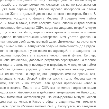
заработать предупреждение, слишком уж рьяно костариканец
т уже был первый удар, Месен здорово поборолся на своем
са, но Жоле с дальней дистанции не смог переиграть Лонга. В
должала исходить с фланга Месена. В средине уже тайма
, и тоже в атаке, Скотт Косгриф очень опасно сыграл против
олновались болельщики США, когда на двадцать второй минуте
 где и против Чили, еще и снова вратарь пришел исполнять
подвело исполнительское мастерство, мяч улетел далеко на
янки нанесли свой единственный удар, Циммерман загрузил мяч
нул мимо мяча, и Хендриксон получил возможность для удара.
точно во вратаря, ну не верил нападающий, что защитник так
решила попробовать атаковать через левый фланг. Келлер,
ень специфический, довольно регулярно переигрывая на фланге
я сделать хоть одну передачу в штрафную. А под конец тайма
работав дальним ударом угловой. В перерыва ювелир делает
ышел центрбек, и еще одного центрбека сменил правый бек,
выпадать с игры. Второй тайм начался с гола, Месена как не
айме, так же и во втором. Хав делает прекрасный навес в
сваю в землю. После гола США как то более надежнее стали
родолжался. Уверенности в действиях американцев не было, дух
овым моментам костариканцев. На семидесятой минуте Месен
доиграл до конца, и Кассе отобрал у защитника мяч только с
 игры просто убойный момент был у Португуеса, но звездный