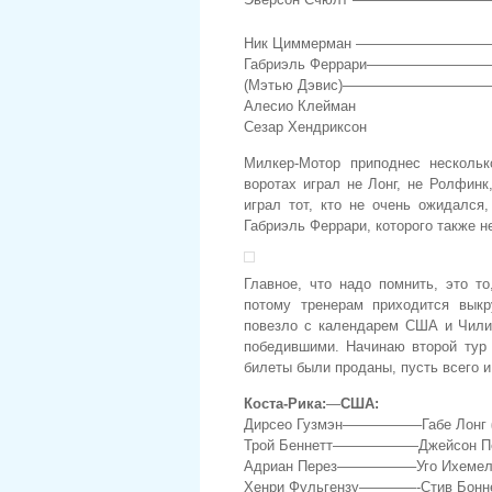
Ник Циммерман ——————————–
Габриэль Феррари—————————-Р
(Мэтью Дэвис)———————————-Р
Алесио Клейман
Сезар Хендриксон
Милкер-Мотор приподнес несколь
воротах играл не Лонг, не Ролфин
играл тот, кто не очень ожидалс
Габриэль Феррари, которого также н
Главное, что надо помнить, это т
потому тренерам приходится выкр
повезло с календарем США и Чили,
победившими. Начинаю второй тур 
билеты были проданы, пусть всего и
Коста-Рика:
—
США:
Дирсео Гузмэн—————–Габе Лонг
Трой Беннетт——————Джейсон П
Адриан Перез—————–Уго Ихемел
Хенри Фульгензу————-Стив Бонн