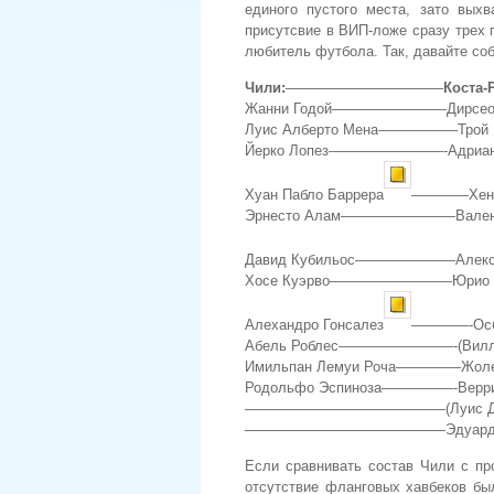
единого пустого места, зато вых
присутсвие в ВИП-ложе сразу трех 
любитель футбола. Так, давайте соб
Чили:
———————————
Коста-
Жанни Годой————————Дирсео 
Луис Алберто Мена—————–Трой 
Йерко Лопез————————-Адриан
Хуан Пабло Баррера
————Хенри
Эрнесто Алам————————Валент
Давид Кубильос———————Алекса
Хосе Куэрво————————–Юрио 
Алехандро Гонсалез
————-Осбе
Абель Роблес————————-(Вилле
Имильпан Лемуи Роча————–Жоле 
Родольфо Эспиноза—————-Верри
——————————————(Луис Диег
——————————————Эдуардо Ф
Если сравнивать состав Чили с пр
отсутствие фланговых хавбеков был