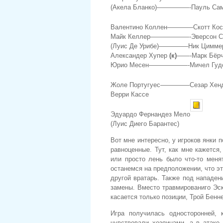
(Акела Бланко)—————-Пауль Са
Валентино Коллен————Скотт Кос
Майк Келлер——————-Эверсон С
(Луис Де Урибе)————–Ник Цимме
Александер Хупер
(к)
——-Марк Бёр
Юрио Месен——————-Мичел Гуд
Жоле Португуес————–Сезар Хенд
Верри Кассе
Эдуардо Фернандез Мело
(Луис Диего Барантес)
Вот мне интересно, у игроков янки 
равноценные. Тут, как мне кажется
или просто лень было что-то меня
останемся на предположении, что эт
другой вратарь. Также под нападен
замены. Вместо травмированиго Эс
касается только позиции, Трой Бенне
Игра получилась односторонней, 
чувствовали хозяинами, а в атаке