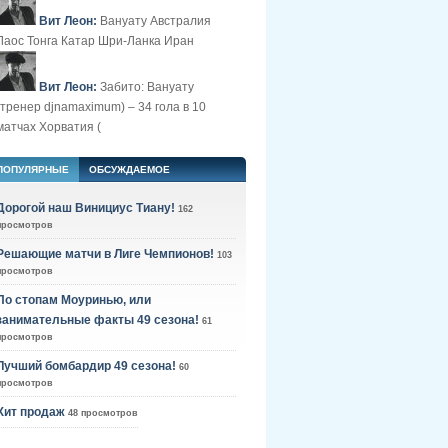
Вит Леон:
Вануату Австралия
Лаос Тонга Катар Шри-Ланка Иран
Вит Леон:
Забито: Вануату
(тренер djnamaximum) – 34 гола в 10
матчах Хорватия (
ПОПУЛЯРНЫЕ
ОБСУЖДАЕМОЕ
Дорогой наш Винициус Тиану!
162
просмотров
Решающие матчи в Лиге Чемпионов!
103
просмотров
По стопам Моуринью, или
занимательные факты 49 сезона!
61
просмотров
Лучший бомбардир 49 сезона!
60
просмотров
Хит продаж
48 просмотров