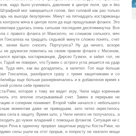
гов, надо было усиливать давление в центре поля, где и без
. Штрафной мог завершиться голом, бил головой как раз только
.
арь на выходе безупречен. Минут на пятнадцать костариканцы
а контроле мяча в центре поля да еще прощупывая фланги. Это
 ювелира удалась очень сильная последняя десятиминутка. Все
ела с правого фланга от Мансилло, но слишком сильного, мяч
я Гонсалеза на тридцать седьмой минуте сложно понять, счет
я, зачем было сносить Португуеса? Ну да ничего, вскоре
цы не дружески повелись на своем правом фланге с Месеном,
ался вратарь костариканцев, Дирсео Гузмэн, и забил гол, не
, Годой не поверил, что Гузмен с острого угла решится на удар
ра. Туда мяч, как вы догадались, и залетел. Гол еще больше
рал Гонсалеза, разобрался сразу с тремя защитниками и со
 Чилийцы еще больше разнервничались и в добавленое время к
ной успели себе привезти.
ста-Рики, которая к тому же ведет игру, Чили надо коренным
 ноль это вполне отыгрываемый счет. Замен в перерыве не
уацию и соперник понимает. Второй тайм начался с небольшого
асным моментам даже не приведшим, зато четко окрестилось
ика села в защиту. Время шло, у Чили ничего не получалось, а
доходить до чужих владений с помощью флангов. Ситуация ни с
Лемуи Роча в одиночку прорвал защитные редуты Коста-Рики, но
видимо силы ушли на этот прорыв, и попросту не хватило мощи