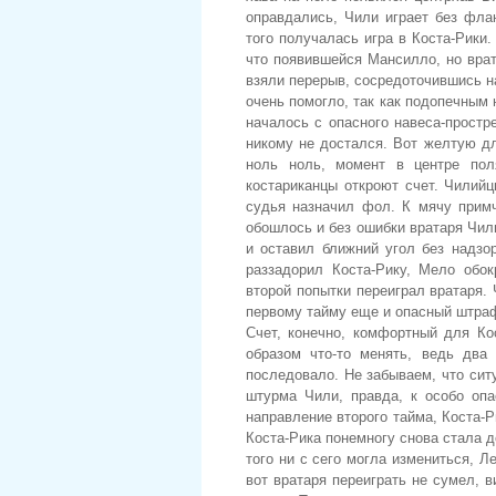
оправдались, Чили играет без флан
того получалась игра в Коста-Рики
что появившейся Мансилло, но врат
взяли перерыв, сосредоточившись н
очень помогло, так как подопечным
началось с опасного навеса-простр
никому не достался. Вот желтую дл
ноль ноль, момент в центре пол
костариканцы откроют счет. Чилий
судья назначил фол. К мячу примч
обошлось и без ошибки вратаря Чили
и оставил ближний угол без надзо
раззадорил Коста-Рику, Мело обок
второй попытки переиграл вратаря.
первому тайму еще и опасный штраф
Счет, конечно, комфортный для Ко
образом что-то менять, ведь два
последовало. Не забываем, что сит
штурма Чили, правда, к особо оп
направление второго тайма, Коста-Р
Коста-Рика понемногу снова стала 
того ни с сего могла измениться, 
вот вратаря переиграть не сумел, 