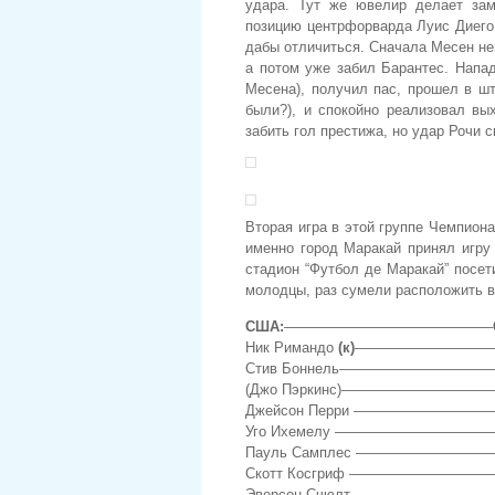
удара. Тут же ювелир делает зам
позицию центрфорварда Луис Диего
дабы отличиться. Сначала Месен не
а потом уже забил Барантес. Напа
Месена), получил пас, прошел в ш
были?), и спокойно реализовал вы
забить гол престижа, но удар Рочи 
Вторая игра в этой группе Чемпиона
именно город Маракай принял игру
стадион “Футбол де Маракай” посет
молодцы, раз сумели расположить в
США:
——————————————–
Ник Римандо
(к)
——————————Да
Стив Боннель———————————–М
(Джо Пэркинс)———————————-М
Джейсон Перри ——————————–
Уго Ихемелу ————————————Р
Пауль Самплес ———————————
Скотт Косгриф ———————————
Эверсон Счюлт ——————————–Ч