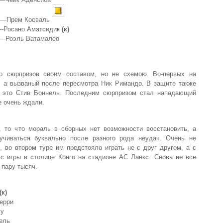
Прем Косваль
осано Аматсидик
(к)
оэль Ватамалео
ко сюрпризов своим составом, но не схемою. Во-первых на
к, а вызваный после пересмотра Ник Римандо. В защите также
я, это Стив Боннель. Последним сюрпризом стал нападающий
е очень ждали.
о, то что мораль в сборных нет возможности восстановить, а
учиваться буквально после разного рода неудач. Очень не
 во втором туре им предстояло играть не с друг другом, а с
с игры в столице Конго на стадионе АС Ланкс. Снова не все
 пару тысяч.
(к)
ерри
у
ель