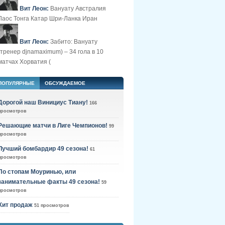
Вит Леон:
Вануату Австралия
Лаос Тонга Катар Шри-Ланка Иран
Вит Леон:
Забито: Вануату
(тренер djnamaximum) – 34 гола в 10
матчах Хорватия (
ПОПУЛЯРНЫЕ
ОБСУЖДАЕМОЕ
Дорогой наш Винициус Тиану!
166
просмотров
Решающие матчи в Лиге Чемпионов!
99
просмотров
Лучший бомбардир 49 сезона!
61
просмотров
По стопам Моуринью, или
занимательные факты 49 сезона!
59
просмотров
Хит продаж
51 просмотров