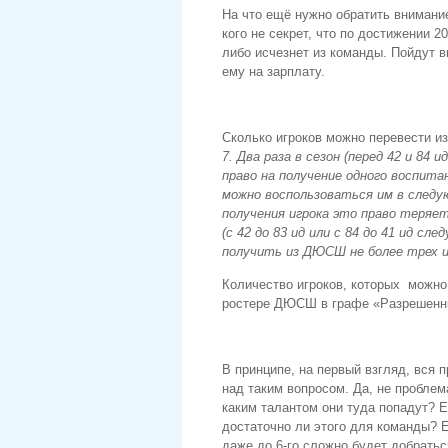
На что ещё нужно обратить внимание
кого не секрет, что по достижении 2
либо исчезнет из команды. Пойдут 
ему на зарплату.
Сколько игроков можно перевести и
7. Два раза в сезон (перед 42 и 84 
право на получение одного воспи
можно воспользоваться им в следую
получения игрока это право теряет
(с 42 до 83 ид или с 84 до 41 ид с
получить из ДЮСШ не более трех и
Количество игроков, которых можно
ростере ДЮСШ в графе «Разрешенн
В принципе, на первый взгляд, вся 
над таким вопросом. Да, не проблема
каким талантом они туда попадут? Е
достаточно ли этого для команды? Е
даже до 6-го сложно будет добраться