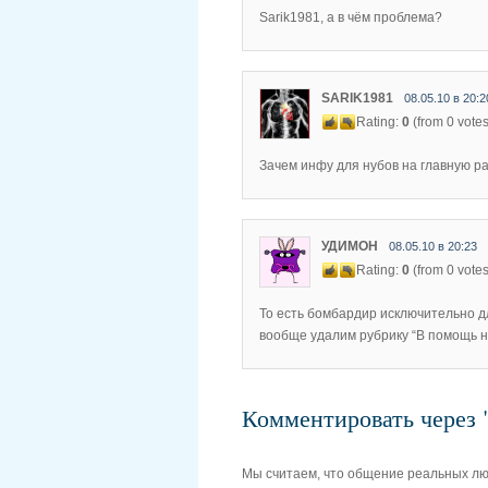
Sarik1981, а в чём проблема?
SARIK1981
08.05.10 в 20:2
Rating:
0
(from 0 votes
Зачем инфу для нубов на главную 
УДИМОН
08.05.10 в 20:23
Rating:
0
(from 0 votes
То есть бомбардир исключительно д
вообще удалим рубрику “В помощь н
Комментировать чере
Мы считаем, что общение реальных л