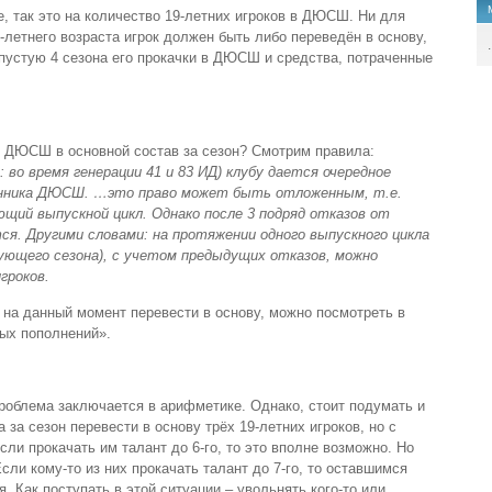
, так это на количество 19-летних игроков в ДЮСШ. Ни для
0-летнего возраста игрок должен быть либо переведён в основу,
.
впустую 4 сезона его прокачки в ДЮСШ и средства, потраченные
з ДЮСШ в основной состав за сезон? Смотрим правила:
ид: во время генерации 41 и 83 ИД) клубу дается очередное
танника ДЮСШ. …это право может быть отложенным, т.е.
щий выпускной цикл. Однако после 3 подряд отказов от
ся. Другими словами: на протяжении одного выпускного цикла
ледующего сезона), с учетом предыдущих отказов, можно
гроков.
 на данный момент перевести в основу, можно посмотреть в
ых пополнений».
проблема заключается в арифметике. Однако, стоит подумать и
 за сезон перевести в основу трёх 19-летних игроков, но с
сли прокачать им талант до 6-го, то это вполне возможно. Но
сли кому-то из них прокачать талант до 7-го, то оставшимся
. Как поступать в этой ситуации – увольнять кого-то или