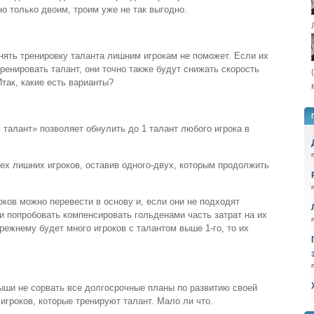
о только двоим, троим уже не так выгодно.
нять тренировку таланта лишним игрокам не поможет. Если их
тренировать талант, они точно также будут снижать скорость
Итак, какие есть варианты?
 талант» позволяет обнулить до 1 талант любого игрока в
ех лишних игроков, оставив одного-двух, которым продолжить
оков можно перевести в основу и, если они не подходят
и попробовать компенсировать гольденами часть затрат на их
ежнему будет много игроков с талантом выше 1-го, то их
ши не сорвать все долгосрочные планы по развитию своей
игроков, которые тренируют талант. Мало ли что.