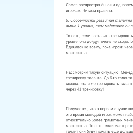
Самая распространённая и одноврем
игрокам. Читаем правила:
5. Особенность развития таланта
выше 1 уровня, тем медленнее он 
То есть, если поставить тренировать
уровня они дойдут очень не скоро. 
Вдобавок ко всему, пока игроки чер
мастерства.
Рассмотрим такую ситуацию. Менедж
тренировку таланта. До 6-го таланта
сезона. Если же тренировать талант 
через 41 тренировку!
Получается, что в первом случае ка
это время молодой игрок может набр
относительно более грамотных менед
мастерства. То есть, если мастерст
талант они будут качать ещё дольше