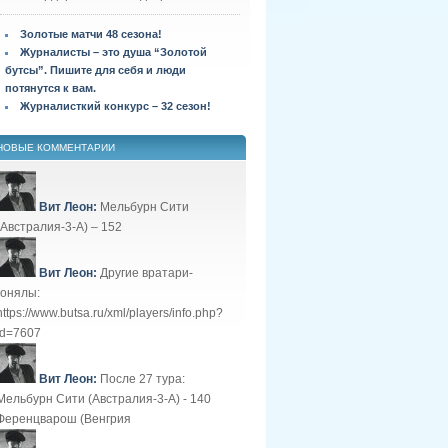
Золотые матчи 48 сезона!
Журналисты – это душа “Золотой
бутсы”. Пишите для себя и люди
потянутся к вам.
Журналисткий конкурс – 32 сезон!
НОВЫЕ КОММЕНТАРИИ
Вит Леон:
Мельбурн Сити
(Австралия-3-А) – 152
Вит Леон:
Другие вратари-
гонялы:
https://www.butsa.ru/xml/players/info.php?
id=7607
Вит Леон:
После 27 тура:
Мельбурн Сити (Австралия-3-А) - 140
Ференцварош (Венгрия