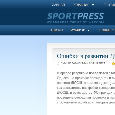
ГЛАВНАЯ
РЕДАКЦИЯ
РЕЙТИ
АВТОРЫ
РУБРИКИ
НОВЫЕ С
Ошибки в развитии
СМИ:
НЕЗАВИСИМЫЙ ЖУРНАЛИСТ
В прессе регулярно появляются ст
Однако, на практике президенты и 
правила ДЮСШ, а сам менеджер дале
как выставлять настройки трениров
ДЮСШ, и руководству ФС приходитс
проведена очередная проверка и н
с основными ошибками, которые доп