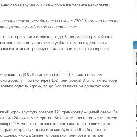
енно самая грубая ошибка – прокачка таланта нескольким
 воспитанников: чем больше игроков в ДЮСШ имеют талант
тренируется у любого из воспитанников.
 талант сразу пяти игрокам, то до более менее пристойного
Быстрее прокачать его этим футболистам по отдельности.
епашьим темпом тренируют талант, они теряют тренировки
ер взял в ДЮСШ 5 игроков (м.8, т.1) и всем поставил
 они дорастут только через 162 тренировки! Это почти полтора
только одному игроку, то до 6-го таланта он дорастёт уже
ждый игрок впустую потерял 121 тренировку – целый сезон. За
ать до 20 очков мастерства. Как потом восполнять эти потери
жеров? Более того, скорость прокачки таланта зависит от
во, рассмотренных выше игроков будет не 8, а больше, то
. Однако иногда бывает оправдано тренировать талант