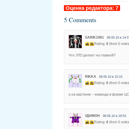
-
Оценка редактора: 7
-
5 Comments
SARIK1981
08.05.10 в 14:3
Rating:
0
(from 0 votes
Что ЭТО делает на главной?
RIKKA
08.05.10 в 15:15
Rating:
0
(from 0 votes
а на картинке – команда в форме ЦСК
УДИМОН
08.05.10 в 18:53
Rating:
0
(from 0 votes