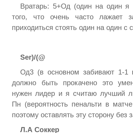
Вратарь: 5+Од (один на один я 
того, что очень часто лажает 
приходиться стоять один на один с 
Ser
)/(@
Од3 (в основном забивают 1-1 
должно быть прокачено это умен
нужен лидер и я считаю лучший ли
Пн (вероятность
пенальти в матче
поэтому оставлять эту сторону без 
Л.А Соккер