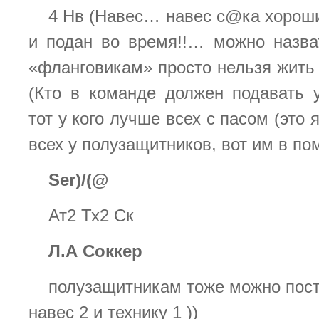
4 Нв (Навес… навес с@ка хороши
и подан во время!!… можно назв
«фланговикам» просто нельзя жить б
(Кто в команде должен подавать 
тот у кого лучше всех с пасом (это
всех у полузащитников, вот им в по
Ser
)/(@
Ат2 Тх2 Ск
Л.А Соккер
полузащитникам тоже можно пост
навес 2 и технику 1 ))