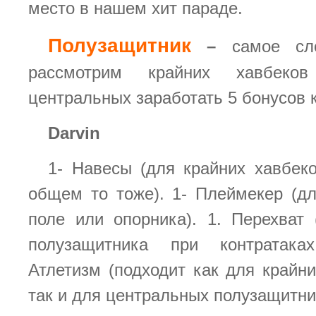
место в нашем хит параде.
Полузащитник
–
самое сл
рассмотрим крайних хавбек
центральных заработать 5 бонусов 
Darvin
1- Навесы (для крайних хавбеко
общем то тоже). 1- Плеймекер (дл
поле или опорника). 1. Перехват 
полузащитника при контратака
Атлетизм (подходит как для крайн
так и для центральных полузащитни