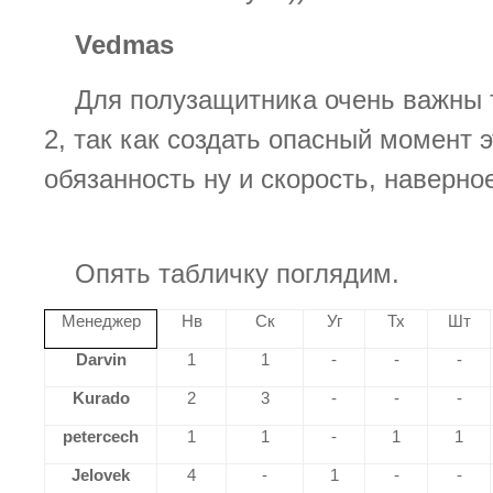
Vedmas
Для полузащитника очень важны 
2, так как создать опасный момент 
обязанность ну и скорость, наверное
Опять табличку поглядим.
Менеджер
Нв
Ск
Уг
Тх
Шт
Darvin
1
1
-
-
-
Kurado
2
3
-
-
-
petercech
1
1
-
1
1
Jelovek
4
-
1
-
-