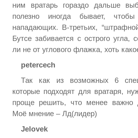
ним вратарь гораздо дальше выб
полезно иногда бывает, чтобы
нападающих. В-третьих, “штрафной
Бутсе забивается с острого угла, 
ли не от углового флажка, хоть како
petercech
Так как из возможных 6 спе
которые подходят для вратаря, ну
проще решить, что менее важно 
Моё мнение – Лд(лидер)
Jelovek