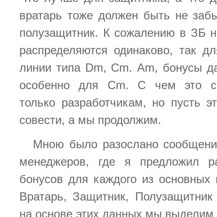
вратарь тоже должен быть не забы
полузащитник. К сожалению в ЗБ н
распределяются одинаково, так дл
линии типа
Dm
,
Cm
.
Am
, бонусы д
особенно для
Cm
. С чем это св
только разработчикам, но пусть э
совести, а мы продолжим.
Мною было разослано сообщени
менеджеров, где я предложил р
бонусов для каждого из основных 
Вратарь, Защитник, Полузащитни
на основе этих данных мы выделим