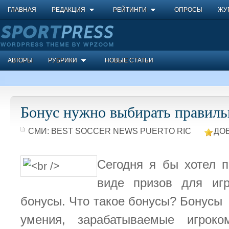
ГЛАВНАЯ
РЕДАКЦИЯ
РЕЙТИНГИ
ОПРОСЫ
ЖУ
АВТОРЫ
РУБРИКИ
НОВЫЕ СТАТЬИ
Бонус нужно выбирать правиль
СМИ:
BEST SOCCER NEWS PUERTO RIC
ДО
Сегодня я бы хотел п
виде призов для игр
бонусы. Что такое бонусы? Бонусы
умения, зарабатываемые игрок