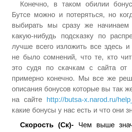
Конечно, в таком обилии бону
Бутсе можно и потеряться, но ког
выбирать мы сразу же начинаем 
какую-нибудь подсказку по распр
лучше всего
изложить все здесь и
не было сомнений, что те, кто чит
это судя по скачкам с сайта от
примерно конечно. Мы все же ре
описания бонусов которые вы так ж
на сайте
http://butsa-x.narod.ru/hel
какие бонусы у нас есть и что они з
Скорость (Ск)-
Чем выше знач