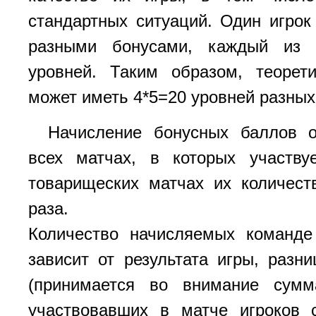
стандартных ситуаций. Один игрок
разными бонусами, каждый из 
уровней. Таким образом, теорет
может иметь 4*5=20 уровней разных
Начисление бонусных баллов о
всех матчах, в которых участву
товарищеских матчах их количес
раза.
Количество начисляемых команде
зависит от результата игры, разн
(принимается во внимание сумм
участвовавших в матче игроков 