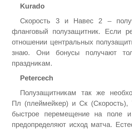
Kurado
Скорость 3 и Навес 2 – полу
фланговый полузащитник. Если р
отношении центральных полузащитн
знаю. Они бонусы получают то
праздникам.
Petercech
Полузащитникам так же необхо
Пл (плеймейкер) и Ск (Скорость),
быстрое перемещение на поле и
предопределяют исход матча. Есте