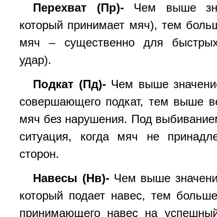
Перехват (Пр)-
Чем выше зна
который принимает мяч), тем боль
мяч – существенно для быстры
удар).
Подкат (Пд)-
Чем выше значение
совершающего подкат, тем выше в
мяч без нарушения. Под выбивание
ситуация, когда мяч не принадл
сторон.
Навесы (Нв)-
Чем выше значение
который подает навес, тем больше
принимающего навес на успешный