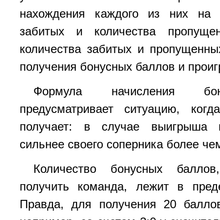
нахождения каждого из них на п
забитых и количества пропуще
количества забитых и пропущенны
получения бонусных баллов и прои
Формула начисления бо
предусматривает ситуацию, ког
получает: в случае выигрыша 
сильнее своего соперника более чем
Количество бонусных баллов
получить команда, лежит в пред
Правда, для получения 20 балло