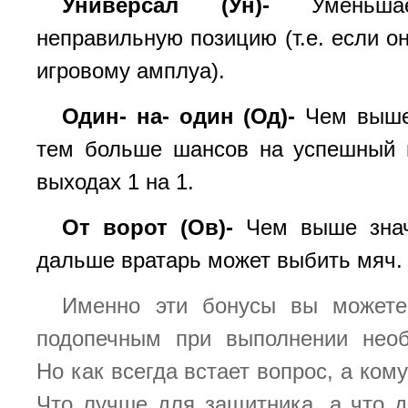
Универсал (Ун)-
Умень
неправильную позицию (т.е. если он
игровому амплуа).
Один- на- один (Од)-
Чем выше
тем больше шансов на успешный 
выходах 1 на 1.
От ворот (Ов)-
Чем выше знач
дальше вратарь может выбить мяч.
Именно эти бонусы вы можете
подопечным при выполнении необ
Но как всегда встает вопрос, а ком
Что лучше для защитника, а что 