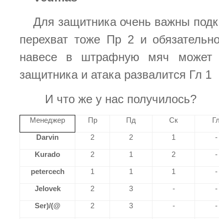
Для защитника очень важны подка
перехват тоже Пр 2 и обязательно
навесе в штрафную мяч может 
защитника и атака развалится Гл 1
И что же у нас получилось?
Менеджер
Пр
Пд
Ск
Г
Darvin
2
2
1
-
Kurado
2
1
2
-
petercech
1
1
1
-
Jelovek
2
3
-
-
Ser
)/(@
2
3
-
-