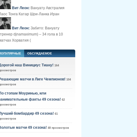
Вит Леон:
Вануату Австралия
Лаос Тонга Катар Шри-Ланка Иран
Вит Леон:
Забито: Вануату
(тренер djnamaximum) – 34 гола в 10
матчах Хорватия (
ПОПУЛЯРНЫЕ
ОБСУЖДАЕМОЕ
Дорогой наш Винициус Тиану!
164
просмотров
Решающие матчи в Лиге Чемпионов!
104
просмотров
По стопам Моуринью, или
занимательные факты 49 сезона!
62
просмотров
Лучший бомбардир 49 сезона!
61
просмотров
Золотые матчи 49 сезона!
48 просмотров