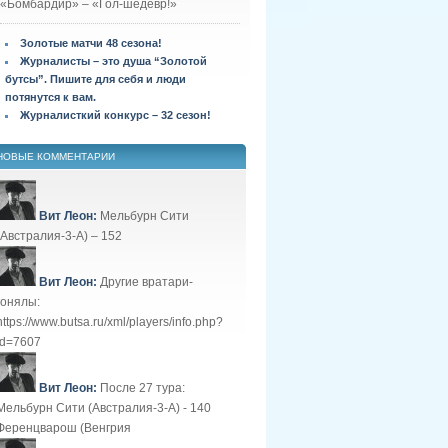
«Бомбардир» – «Гол-шедевр!»
Золотые матчи 48 сезона!
Журналисты – это душа “Золотой
бутсы”. Пишите для себя и люди
потянутся к вам.
Журналисткий конкурс – 32 сезон!
НОВЫЕ КОММЕНТАРИИ
Вит Леон:
Мельбурн Сити
(Австралия-3-А) – 152
Вит Леон:
Другие вратари-
гонялы:
https://www.butsa.ru/xml/players/info.php?
id=7607
Вит Леон:
После 27 тура:
Мельбурн Сити (Австралия-3-А) - 140
Ференцварош (Венгрия