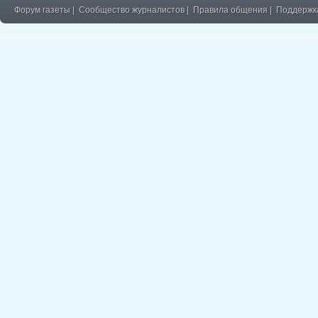
Форум газеты
|
Сообщество журналистов
|
Правила общения
|
Поддержк
�