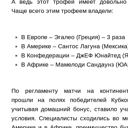
А ведь этот трофей имеет довольн
Чаще всего этим трофеем владели:
В Европе – Эгалео (Греция) – 3 раза
В Америке – Сантос Лагуна (Мексика)
В Конфедерации – ДжЕФ Юнайтед (Яп
В Африке – Мамелоди Сандаунз (ЮАР
По регламенту матчи на континент
прошли на полях победителей Кубков
учитывая домашний бонус, ставило уч
условия. Специалисты сходились во мн
Америке и в Африке, преимущество буд