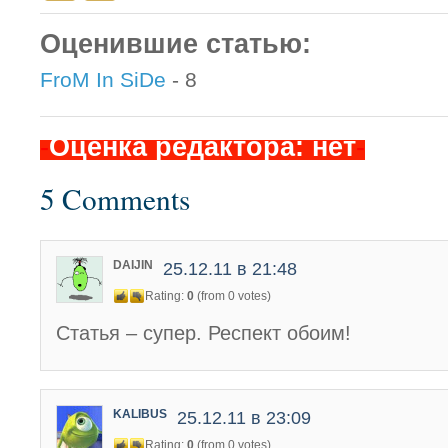
Оценившие статью:
FroM In SiDe
- 8
-
Оценка редактора: нет
-
5 Comments
DAIJIN
25.12.11 в 21:48
Rating:
0
(from 0 votes)
Статья – супер. Респект обоим!
KALIBUS
25.12.11 в 23:09
Rating:
0
(from 0 votes)