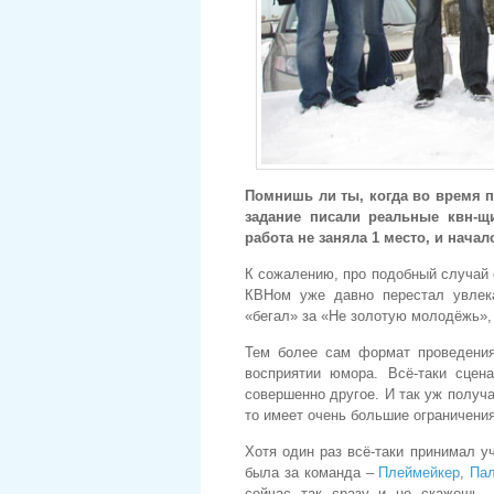
Помнишь ли ты, когда во время 
задание писали реальные квн-щ
работа не заняла 1 место, и нача
К сожалению, про подобный случай с
КВНом уже давно перестал увлек
«бегал» за «Не золотую молодёжь», 
Тем более сам формат проведения
восприятии юмора. Всё-таки сцен
совершенно другое. И так уж получа
то имеет очень большие ограничения
Хотя один раз всё-таки принимал у
была за команда –
Плеймейкер
,
Па
сейчас так сразу и не скажешь, 