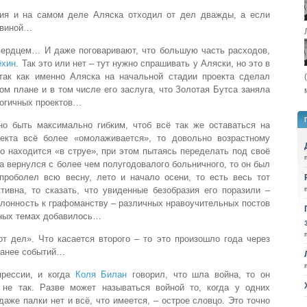
рия и на самом деле Аляска отходил от дел дважды, а если
ловиной…
 сердцем… И даже поговаривают, что большую часть расходов,
ёхин
. Так это или нет – тут нужно спрашивать у Аляски, но это в
так как именно Аляска на начальной стадии проекта сделал
ом плане и в том числе его заслуга, что Золотая Бутса заняла
логичных проектов…
но быть максимально гибким, чтоб всё так же оставаться на
екта всё более «омолаживается», то довольно возрастному
о находится «в струе», при этом пытаясь переделать под своё
а вернулся с более чем полугодовалого больничного, то он был
проболел всю весну, лето и начало осени, то есть весь тот
тивна, то сказать, что увиденные безобразия его поразили –
склонность к графоманству – различных нравоучительных постов
ьных темах добавилось…
от дел». Что касается второго – то это произошло года через
ранее событий…
прессии, и когда
Коля Билан
говорил, что шла война, то он
 не так. Разве может называться войной то, когда у одних
даже палки нет и всё, что имеется, – острое словцо. Это точно