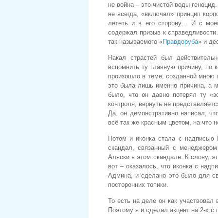
не война – это чистой воды геноцид
не всегда, «включал» принцип корп
лететь и в его сторону… И с мое
содержал призыв к справедливости
так называемого «
Правдоруба
» и де
Накал страстей был действитель
вспомнить ту главную причину, по к
произошло в теме, созданной мною и
это была лишь именно причина, а 
было, что он давно потерял ту «з
контроля, вернуть не представляет
Да, он демонстративно написал, чт
всё так же красным цветом, на что 
Потом и иконка стала с надписью 
скандал, связанный с менеджеро
Аляски в этом скандале. К слову, э
вот – оказалось, что иконка с над
Админа, и сделано это было для с
посторонних топики.
То есть на деле он как участвовал
Поэтому я и сделал акцент на 2-х с