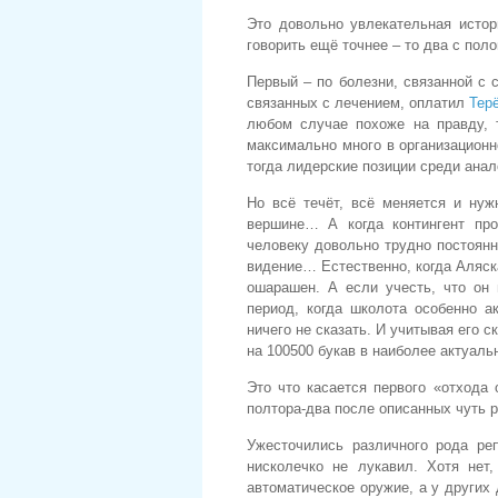
Это довольно увлекательная исто
говорить ещё точнее – то два с по
Первый – по болезни, связанной с
связанных с лечением, оплатил
Тер
любом случае похоже на правду, 
максимально много в организационн
тогда лидерские позиции среди ана
Но всё течёт, всё меняется и нуж
вершине… А когда контингент про
человеку довольно трудно постоянн
видение… Естественно, когда Аляск
ошарашен. А если учесть, что он 
период, когда школота особенно ак
ничего не сказать. И учитывая его 
на 100500 букав в наиболее актуал
Это что касается первого «отхода 
полтора-два после описанных чуть 
Ужесточились различного рода ре
нисколечко не лукавил. Хотя нет,
автоматическое оружие, а у других 