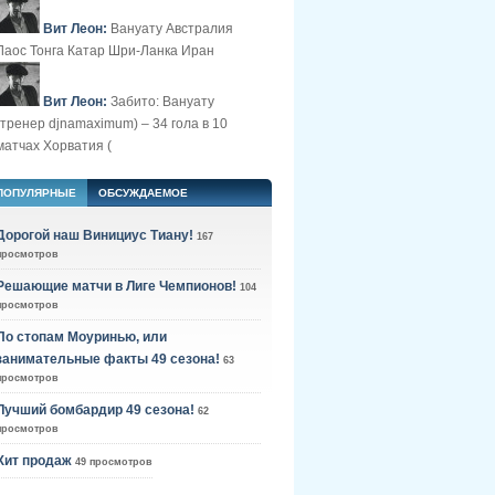
Вит Леон:
Вануату Австралия
Лаос Тонга Катар Шри-Ланка Иран
Вит Леон:
Забито: Вануату
(тренер djnamaximum) – 34 гола в 10
матчах Хорватия (
ПОПУЛЯРНЫЕ
ОБСУЖДАЕМОЕ
Дорогой наш Винициус Тиану!
167
просмотров
Решающие матчи в Лиге Чемпионов!
104
просмотров
По стопам Моуринью, или
занимательные факты 49 сезона!
63
просмотров
Лучший бомбардир 49 сезона!
62
просмотров
Хит продаж
49 просмотров