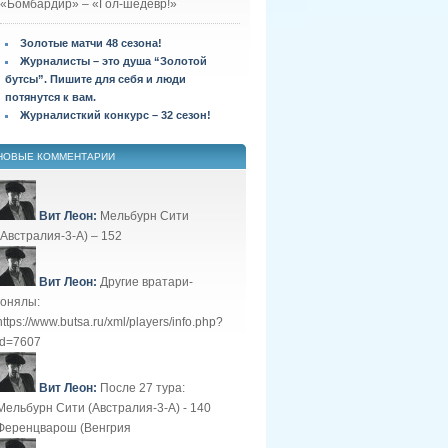
«Бомбардир» – «Гол-шедевр!»
Золотые матчи 48 сезона!
Журналисты – это душа “Золотой
бутсы”. Пишите для себя и люди
потянутся к вам.
Журналисткий конкурс – 32 сезон!
НОВЫЕ КОММЕНТАРИИ
Вит Леон:
Мельбурн Сити
(Австралия-3-А) – 152
Вит Леон:
Другие вратари-
гонялы:
https://www.butsa.ru/xml/players/info.php?
id=7607
Вит Леон:
После 27 тура:
Мельбурн Сити (Австралия-3-А) - 140
Ференцварош (Венгрия