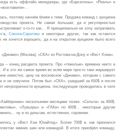
сегда есть оффлайн менеджеры, где «Барселоны», «Реалы» и
х «возглавили»…
лась, поэтому начнём ближе к теме. Продажа команд с аукциона
ководства проекта. Не самая большая, да и регулярностью
ыстреливает о-го-го как… Я принципиально не хочу затрагивать
os
‘a,
Сокола-Саратова
и некоторых других, так как остаются
 не хочется ворошить, да и на открытом аукционе было всего
.
 «Динамо» (Москва), «СКА» из Ростова-на-Дону и «Вест Хэма».
да – конец расцвета проекта. Про «тяжелые» времена никто и
ь. И в это же самое время во всём мире просто таки марширует
мне известно, цену на московское «Динамо», которым с самого
ак и не озвучили. Потом был «СКА», ушедший за 650$ и после
ет непрозрачности аукциона, последующие проводились в чате
«Хайберниан» несколькими месяцами позже. «Сельта» за 400$,
омотивы», «Лувьеры» и «ГАКи» по 400$… некоторые другие
омнить… ну и по деньгам, естественно, скромнее.
чилось у «Вест Хэм Юнайтед». Более 700$ и, как признался
плектом зимних шин или командой. В итоге приобрёл команду,