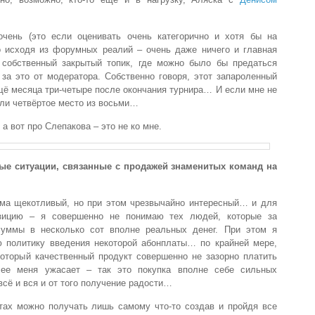
очень (это если оценивать очень категорично и хотя бы на
 исходя из форумных реалий – очень даже ничего и главная
 собственный закрытый топик, где можно было бы предаться
за это от модератора. Собственно говоря, этот запароленный
ё месяца три-четыре после окончания турнира… И если мне не
или четвёртое место из восьми…
а вот про Слепакова – это не ко мне.
ные ситуации, связанные с продажей знаменитых команд на
ма щекотливый, но при этом чрезвычайно интересный… и для
зицию – я совершенно не понимаю тех людей, которые за
суммы в несколько сот вполне реальных денег. При этом я
 политику введения некоторой абонплаты… по крайней мере,
который качественный продукт совершенно не зазорно платить
лее меня ужасает – так это покупка вполне себе сильных
всё и вся и от того получение радости…
тах можно получать лишь самому что-то создав и пройдя все