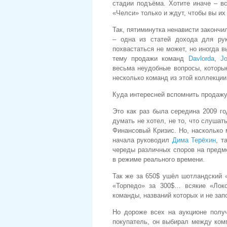
стадии подъёма. Хотите иначе – в
«Челси» только и ждут, чтобы вы и
Так, пятиминутка ненависти закончи
– одна из статей дохода для ру
похвастаться не может, но иногда в
тему продажи команд
Davlorda
,
J
весьма неудобные вопросы, которые
несколько команд из этой коллекции
Куда интересней вспомнить продажу
Это как раз была середина 2009 го
думать не хотел, не то, что слушат
Финансовый Кризис. Но, насколько 
начала руководил
Дима Терёхин
, т
череды различных споров на предм
в режиме реального времени.
Так же за 650$ ушёл шотландский 
«Торпедо» за 300$… всякие «Лок
команды, названий которых и не зап
Но дороже всех на аукционе полу
покупатель, он выбирал между ком