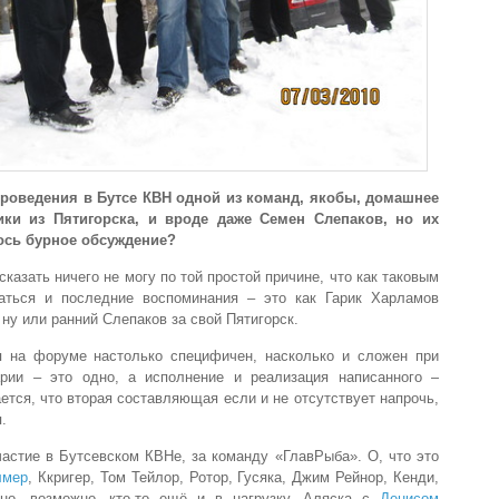
проведения в Бутсе КВН одной из команд, якобы, домашнее
ики из Пятигорска, и вроде даже Семен Слепаков, но их
лось бурное обсуждение?
казать ничего не могу по той простой причине, что как таковым
аться и последние воспоминания – это как Гарик Харламов
ну или ранний Слепаков за свой Пятигорск.
 на форуме настолько специфичен, насколько и сложен при
арии – это одно, а исполнение и реализация написанного –
ется, что вторая составляющая если и не отсутствует напрочь,
.
частие в Бутсевском КВНе, за команду «ГлавРыба». О, что это
лмер
, Ккригер, Том Тейлор, Ротор, Гусяка, Джим Рейнор, Кенди,
но, возможно, кто-то ещё и в нагрузку, Аляска с
Денисом