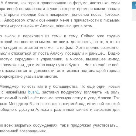
. А Аляска, как гарант правопорядка на форуме, частенько, если
оративной солидарности и уже в скором времени камни начали
й стороны нередки были пикировки, основной посыл которых
.
… Апофеозом стали обвинения меня в причастности к письмам
сятки «простыней» от Аляски, обвиняющих в этом…
но высок и переходил из темы в тему. Сейчас уже трудно
оторой его посетила мысль оставить должность, но то, что это
 на один из ответов мне же – это факт. Хотя вполне возможно,
мысли отказаться от поста Аляску посещали и раньше… Видно
олотую середину» в управлении, а многое, вышедшее из-под
ся возможным, да и мало кому нужно будет… Но это ещё не всё.
о отказывается от должности, хотя иконка под аватарой горела
неоднократно указывали многие.
Менеджер, то есть как и у большинства. Но ещё один, новый
м с никнеймом
bush1
, заставил по-другому взглянуть на роль
тот самый bush1 внёс весьма весомую лепту в уход Аляски. Так
писью Менеджер была всего лишь ширмой над истинной иконкой
вободного доступа Аляски в различные тайные и закрытые для
 во всех закрытых обсуждениях, так и продолжал участвовать…
 половиной возвращениях.