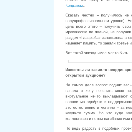
Кондаком
…
Сказать честно – получилось не 
полупрофессиональном уровне). Но
цель всего этого – получить свой
мракобесию по полной, не получив 
раздел «Главрыба» использовала ещ
изменяет память, то заняли третье 
Вот такой эпизод имел место быть… 
Известны ли какие-то неординар
открытом аукционе?
На самом деле вопрос поднят весь
начала я хочу пояснить свою по
виртуальное нечто выкладывают 
полностью одобряю и поддерживаю
это естественно и логично – за не
какую-то сумму. Но что куда бо
коллективов и потом нагибание ими 
Но ведь радость в подобных проек