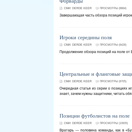
Форварды
СМИ:
DERDE KEER
ПРОСМОТРЫ (8864)
Завершающая часть обзора позиций игрок
Игроки середины поля
СМИ:
DERDE KEER
ПРОСМОТРЫ (6428)
Продолжение обзора позиций на поле от 
Центральные и фланговые защ
СМИ:
DERDE KEER
ПРОСМОТРЫ (8705)
Очередная статья из серии о позициях иг
знает, зачем нужны защитники, читать обя
Позиции футболистов на поле
СМИ:
DERDE KEER
ПРОСМОТРЫ (10935)
Вратарь — половина команды, как в «Бу