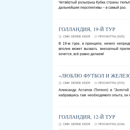
Четвёртый розыгрыш Кубка страны тюльпа
дальнейшие перспективы – в самый раз.
ГОЛЛАНДИЯ, 19-Й ТУР
СМИ:
DERDE KEER
ПРОСМОТРЫ (2025)
В 19-м туре, в принципе, ничего непред
вполне может вызвать внезапный прилив
хочется, всё равно делаем!
«ЛЮБЛЮ ФУТБОЛ И ЖЕЛЕЗ
СМИ:
DERDE KEER
ПРОСМОТРЫ (2570)
Александр Астапов (Torreon) в “Золотой
набравшись там необходимого опыта, он 
ГОЛЛАНДИЯ, 12-Й ТУР
СМИ:
DERDE KEER
ПРОСМОТРЫ (2234)