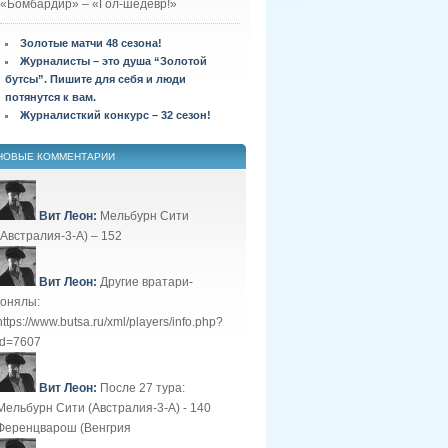
«Бомбардир» – «Гол-шедевр!»
Золотые матчи 48 сезона!
Журналисты – это душа “Золотой
бутсы”. Пишите для себя и люди
потянутся к вам.
Журналисткий конкурс – 32 сезон!
НОВЫЕ КОММЕНТАРИИ
Вит Леон:
Мельбурн Сити
(Австралия-3-А) – 152
Вит Леон:
Другие вратари-
гонялы:
https://www.butsa.ru/xml/players/info.php?
id=7607
Вит Леон:
После 27 тура:
Мельбурн Сити (Австралия-3-А) - 140
Ференцварош (Венгрия