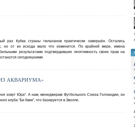
тый раз Кубка страны тюльпанов практически завершён. Остались
х, но от их исхода мало что изменится. По крайней мере, имена
табильными результатами подтвердившие легитимность своих прав на
останутся сегодняшними.
ИЗ АКВАРИУМА»
меня зовут Юра”. А нам, менеджерам Футбольного Союза Голландии, он
го клуба “Би Квик”, что базируется в Зволле.