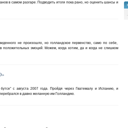
нов в самом разгаре. Подводить итоги пока рано, но оценить шансы и
.
виденного не произошло, но голландское первенство, само по себе,
 положительных эмоций. Можем, когда хотим, да и когда не слишком
О»
 бутсе” с августа 2007 года. Пройдя через Гватемалу и Испанию, и
перебрался в давно желанную им Голландию.