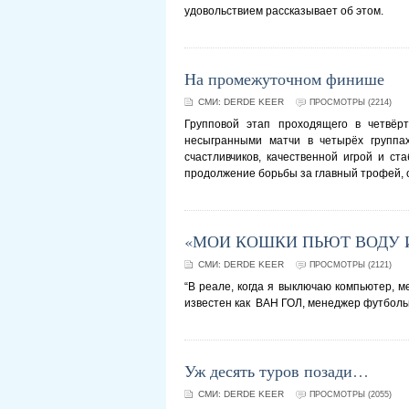
удовольствием рассказывает об этом.
На промежуточном финише
СМИ:
DERDE KEER
ПРОСМОТРЫ (2214)
Групповой этап проходящего в четвёр
несыгранными матчи в четырёх группа
счастливчиков, качественной игрой и с
продолжение борьбы за главный трофей, 
«МОИ КОШКИ ПЬЮТ ВОДУ 
СМИ:
DERDE KEER
ПРОСМОТРЫ (2121)
“В реале, когда я выключаю компьютер, 
известен как ВАН ГОЛ, менеджер футбольно
Уж десять туров позади…
СМИ:
DERDE KEER
ПРОСМОТРЫ (2055)