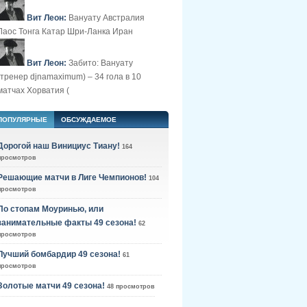
Вит Леон:
Вануату Австралия
Лаос Тонга Катар Шри-Ланка Иран
Вит Леон:
Забито: Вануату
(тренер djnamaximum) – 34 гола в 10
матчах Хорватия (
ПОПУЛЯРНЫЕ
ОБСУЖДАЕМОЕ
Дорогой наш Винициус Тиану!
164
просмотров
Решающие матчи в Лиге Чемпионов!
104
просмотров
По стопам Моуринью, или
занимательные факты 49 сезона!
62
просмотров
Лучший бомбардир 49 сезона!
61
просмотров
Золотые матчи 49 сезона!
48 просмотров