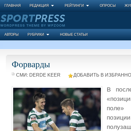
ГЛАВНАЯ
РЕДАКЦИЯ
РЕЙТИНГИ
ОПРОСЫ
ЖУ
АВТОРЫ
РУБРИКИ
НОВЫЕ СТАТЬИ
Форварды
СМИ:
DERDE KEER
ДОБАВИТЬ В ИЗБРАННО
В посл
«позиц
поле» 
пози
полузащ