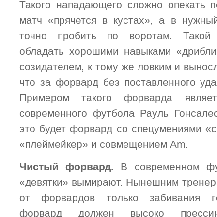
Такого нападающего сложно опекать п
матч «прячется в кустах», а в нужн
точно пробить по воротам. Такой
обладать хорошими навыками «дрибли
созидателем, к тому же ловким и выносл
что за форвард без поставленного уда
Примером такого форварда являе
современного футбола Рауль Гонсале
это будет форвард со спецумениями «с
«плеймейкер» и совмещением Аm.
Чистый форвард.
В современном фут
«девятки» вымирают. Нынешним тренер
от форвардов только забивания г
форвард должен высоко прессинг