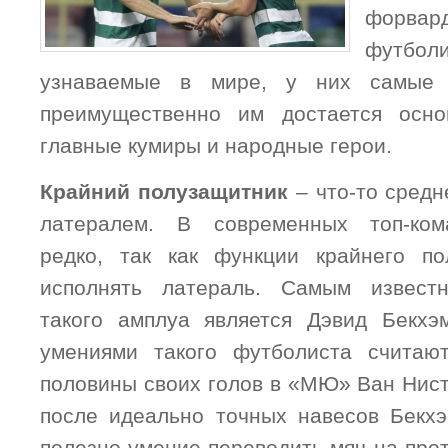
форва
футбо
узнаваемые в мире, у них самые д
преимущественно им достается осн
главные кумиры и народные герои.
Крайний полузащитник
– что-то средн
латералем. В современных топ-ком
редко, так как функции крайнего по
исполнять латераль. Самым извест
такого амплуа является Дэвид Бекх
умениями такого футболиста считаю
половины своих голов в «МЮ» Ван Нист
после идеально точных навесов Бекхэ