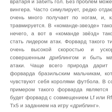
вратаря и забить гол. Без проблем може
вингера. Часто симулирует, редко отда
очень много получает по ногам, и, к
травмируется. В «команде-звезде» так
нечего, а вот в «команде звёзд» та
стать лидером атак. Форвард такого т
очень высокой скоростью и ускор
совершенным дриблингом и быть ма
атаки. Чаще всего природа дарит 
форварда бразильским мальчикам, ко
чувствуют себя королями футбола. В 
примером такого форварда является 
будет форвард с совмещением Lf или Rf
Тх5 и заданием на игру «дриблинг».