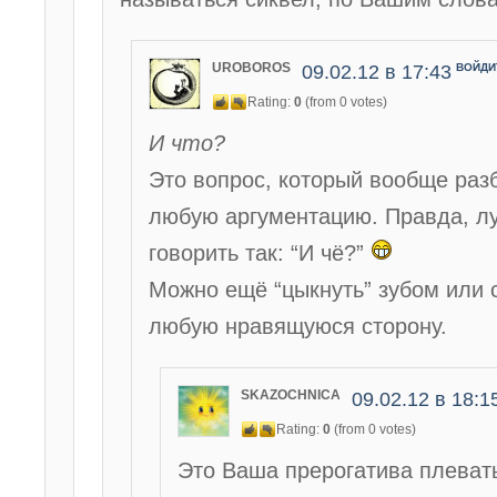
UROBOROS
09.02.12 в 17:43
ВОЙДИ
Rating:
0
(from 0 votes)
И что?
Это вопрос, который вообще раз
любую аргументацию. Правда, л
говорить так: “И чё?”
Можно ещё “цыкнуть” зубом или 
любую нравящуюся сторону.
SKAZOCHNICA
09.02.12 в 18:1
Rating:
0
(from 0 votes)
Это Ваша прерогатива плевать