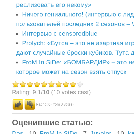
реализовать его некому»
Ничего гениального! (интервью с ли
пользователей последних 2 сезонов –
Интервью с censoredblue
Prolych: «Бутса – это не азартная игр
дают случайные броски кубиков. Тута д
FroM In SiDe: «БОМБАРДИР» – это н
которое может на сезон взять отпуск
Rating: 9.1/
10
(10 votes cast)
Rating:
0
(from 0 votes)
Оценившие статью:
Dos
- 10,
FroM In SiDe
- 7,
Juvelor
- 10,
ka