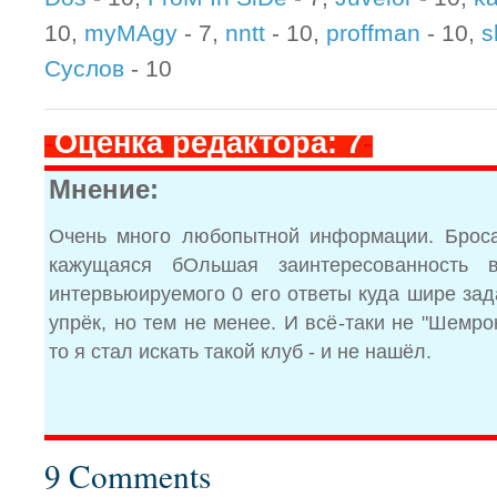
10,
myMAgy
- 7,
nntt
- 10,
proffman
- 10,
s
Суслов
- 10
-
Оценка редактора: 7
-
Мнение:
Очень много любопытной информации. Броса
кажущаяся бОльшая заинтересованность 
интервьюируемого 0 его ответы куда шире за
упрёк, но тем не менее. И всё-таки не "Шемро
то я стал искать такой клуб - и не нашёл.
9 Comments