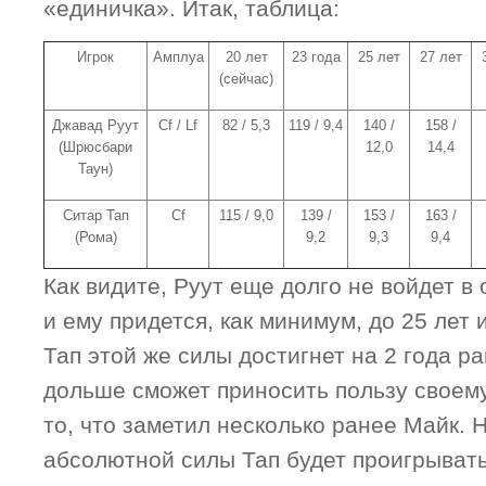
«единичка». Итак, таблица:
Игрок
Амплуа
20 лет
23 года
25 лет
27 лет
(сейчас)
Джавад Руут
Cf / Lf
82 / 5,3
119 / 9,4
140 /
158 /
(Шрюсбари
12,0
14,4
Таун)
Ситар Тап
Cf
115 / 9,0
139 /
153 /
163 /
(Рома)
9,2
9,3
9,4
Как видите, Руут еще долго не войдет в 
и ему придется, как минимум, до 25 лет 
Тап этой же силы достигнет на 2 года ра
дольше сможет приносить пользу своему 
то, что заметил несколько ранее Майк. Н
абсолютной силы Тап будет проигрывать