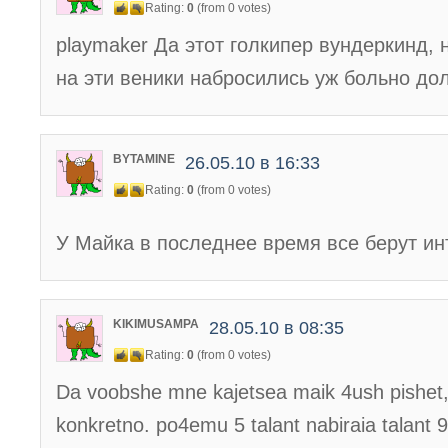
Rating:
0
(from 0 votes)
playmaker Да этот голкипер вундеркинд, 
на эти веники набросились уж больно дол
BYTAMINE
26.05.10 в 16:33
Rating:
0
(from 0 votes)
У Майка в последнее время все берут и
KIKIMUSAMPA
28.05.10 в 08:35
Rating:
0
(from 0 votes)
Da voobshe mne kajetsea maik 4ush pishet, t
konkretno. po4emu 5 talant nabiraia talant 9