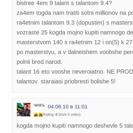
bistree 4em 9 talant s talantom 9.4?
za4em togda nam tratiti sotni millionov na p
ra4etnim talantom 9.3 (dopustim) s master
vozraste 25 kogda mojno kupiti namnogo des
masterstvom 140 s ra4etnim 12 i on(5) k 27 
po masterstvu, a v dalneishem voobshe per
polnii bred narod.
talant 16 eto vooshe neveroiatno. NE PR
talantov. staraiasi priobresti bolishe 5!
ЧИЖЪ
04.06.10 в 11:01
Rating:
0
(from 0 votes)
kogda mojno kupiti namnogo deshevle 5 tal