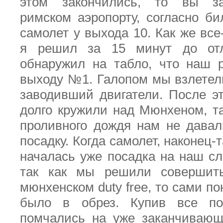
этом закончились, то вы за
римском аэропорту, согласно б
самолет у выхода 10. Как же все
я решил за 15 минут до отл
обнаружил на табло, что наш 
выходу №1. Галопом мы взлетели
заводивший двигатели. После э
долго кружили над Мюнхеном, та
проливного дождя нам не дава
посадку. Когда самолет, наконец-
началась уже посадка на наш с
так как мы решили совершит
мюнхенском
duty
free
, то сами п
было в обрез. Купив все п
помчались на уже заканчивающ