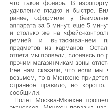
что такое фонарь. В аэропор
удивление
гладко и быстро. Би
ранее, оформили у безмолвно
аппарата за 5 минут, еще 5 мину
и столько же на «фейс-контро
ремней и вытаскиванием п
предметов из карманов. Оста
отлета мы провели, слоняясь по
прочим магазинчикам зоны отлет
free
нам сказали, что если мы 
возьмем, то в Мюнхене придетс
странное правило, но хорошо
сообщили.
Полет Москва-Мюнхен прошел
эксцессов. Мюнхен поразил нас 