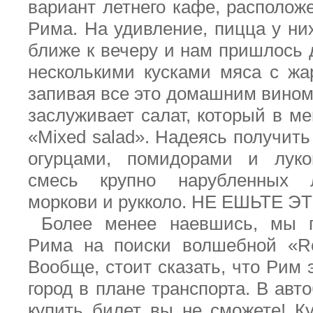
вариант летнего кафе, располож
Рима. На удивление, пицца у ни
ближе к вечеру и нам пришлось 
несколькими кусками мяса с жа
запивая все это домашним вином
заслуживает салат, который в м
«
Mixed
salad
». Надеясь получить
огурцами, помидорами и лук
смесь крупно нарубленных л
моркови и рукколо. НЕ ЕШЬТЕ ЭТ
Более менее наевшись, мы 
Рима на поиски волшебной «
R
Вообще, стоит сказать, что Рим
город в плане транспорта. В авт
купить билет вы не сможете! К