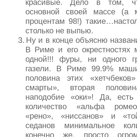
красивые. Дело в том, ч
основной своей массе (а 
процентам 98!) такие…наст
столько не выпью.
3.
Ну и в конце объясню назван
В Риме и его окрестностях
одной!!! фуры, ни одного 
газели. В Риме 99.9% маши
половина этих «хетчбеков
смарты», вторая полови
наподобие «оки»! Да, ест
количество «альфа ромео»
«рено», «ниссанов» и «то
седанов минимальное кол
конечно же, просто огром