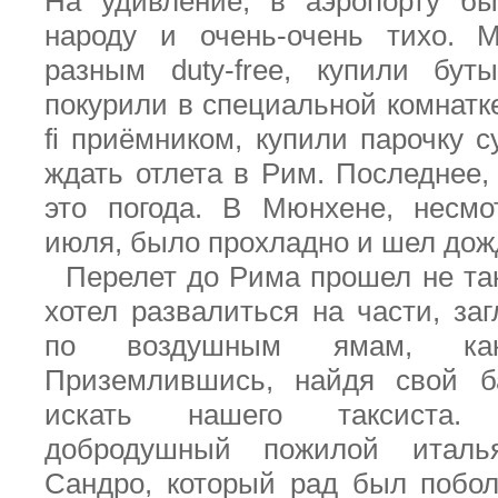
На удивление, в аэропорту б
народу и очень-очень тихо.
разным
duty
-
free
, купили буты
покурили в специальной комнат
fi
приёмником, купили парочку с
ждать отлета в Рим. Последнее,
это погода. В Мюнхене, несмо
июля, было прохладно и шел дож
Перелет до Рима прошел не так
хотел развалиться на части, за
по воздушным ямам, ка
Приземлившись, найдя свой 
искать нашего таксиста.
добродушный пожилой италь
Сандро, который рад был побол