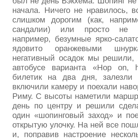
был не день Бэкхема. Шопинг не
начала. Ничего не нравилось, в
слишком дорогим (как, наприм
сандалии) или просто не н
например, безумные ярко-салат
ядовито оранжевыми шнурка
негативный осадок мы решили,
автобусе варианта «
Hop
on
,
билетик на два дня, залезли 
включили камеру и поехали наво
Риму. С высоты наметили марш
день по центру и решили сдел
один «шопинговый заход» и по
открытую улочку. На ней все по
и, поправив настроение нескол