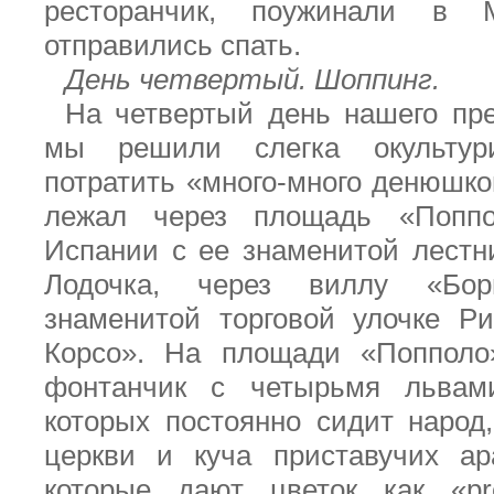
ресторанчик, поужинали в 
отправились спать.
День четвертый. Шоппинг.
На четвертый день нашего пр
мы решили слегка окультур
потратить «много-много денюшк
лежал через площадь «Попп
Испании с ее знаменитой лест
Лодочка, через виллу «Бор
знаменитой торговой улочке Р
Корсо». На площади «Попполо
фонтанчик с четырьмя львам
которых постоянно сидит народ
церкви и куча приставучих ар
которые дают цветок как «
pr