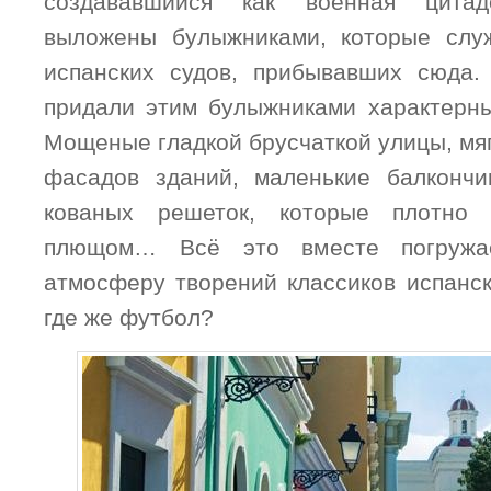
создававшийся как военная цита
выложены булыжниками, которые слу
испанских судов, прибывавших сюда.
придали этим булыжниками характерны
Мощеные гладкой брусчаткой улицы, мя
фасадов зданий, маленькие балкончи
кованых решеток, которые плотно 
плющом… Всё это вместе погружа
атмосферу творений классиков испанс
где же футбол?