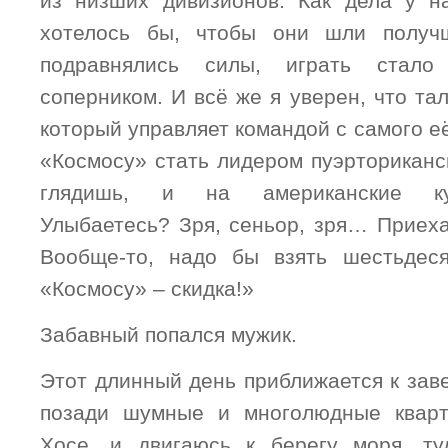
из низших дивизионов. Как дела у н
хотелось бы, чтобы они шли получ
подравнялись силы, играть стал
соперником. И всё же я уверен, что та
который управляет командой с самого е
«Космосу» стать лидером пуэрториканс
глядишь, и на американские к
Улыбаетесь? Зря, сеньор, зря… Приеха
Вообще-то, надо бы взять шестьдеся
«Космосу» – скидка!»
Забавный попался мужик.
Этот длинный день приближается к зав
позади шумные и многолюдные квар
Хосе, и двигаюсь к берегу моря, ту