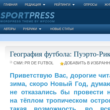
ГЛАВНАЯ
РЕДАКЦИЯ
РЕЙТИНГИ
ОПРОСЫ
ЖУ
АВТОРЫ
РУБРИКИ
НОВЫЕ СТАТЬИ
География футбола: Пуэрто-Рико
СМИ:
PR DE FUTBOL
ДОБАВИТЬ В ИЗБРАНН
Приветствую Вас, дорогие чит
зима, скоро Новый Год, думаю
не отказались бы провести 
на тёплом тропическом остров
такая возможность, во вс