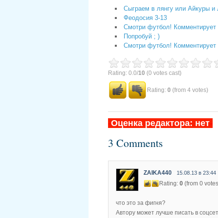
Сыграем в лянгу или Айкуры и
Феодосия 3-13
Смотри футбол! Комментирует f
Попробуй ; )
Смотри футбол! Комментирует f
Rating: 0.0/
10
(0 votes cast)
Rating:
0
(from 4 votes)
-
Оценка редактора: нет
-
3 Comments
ZAIKA440
15.08.13 в 23:44
Rating:
0
(from 0 votes
что это за фигня?
Автору может лучше писать в соцс