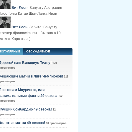
Вит Леон:
Вануату Австралия
Лаос Тонга Катар Шри-Ланка Иран
Вит Леон:
Забито: Вануату
(тренер djnamaximum) – 34 гола в 10
матчах Хорватия (
ПОПУЛЯРНЫЕ
ОБСУЖДАЕМОЕ
Дорогой наш Винициус Тиану!
170
просмотров
Решающие матчи в Лиге Чемпионов!
113
просмотров
По стопам Моуринью, или
занимательные факты 49 сезона!
62
просмотров
Лучший бомбардир 49 сезона!
62
просмотров
Золотые матчи 49 сезона!
50 просмотров