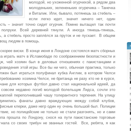
молодой, но ухоженной огурчихой, а рядом два
молоденьких, зелененьких огуречика – Танечка
и Виталик. Или, бывало, потянешь за стебель –
если легко идет, значит ничего нет, один
есть – значит точно сидит огурчик. Помню вытащил так почти
 полруки. Всей деревней тянули. А иногда тянешь-тянешь,
ь, а стебель просто заплёлся за пруток и не пускает. В общем
овощ людям в помощь.
и скорее виски. В конце июня в Лондоне состоялся матч сборных
а играть матч в Исламобаде по соображением безопастности и
ж, чей хозяин был в деловых отношениях с пакистанцами и
оведения этой игры. Все бы ни чего, обычная практика, только
олжен был играться полуфинал кубка Англии, в котором Челси
ребованию хозяина Челси, не британца не разу кто не в курсе,
ичане для которых футбол давно стал национальной идеей, да
 совсем недавно погиб молодой болельщик Лидса, сочли это
каплей переполнивший чашу толерантного терпения. На улицу
единились фанаты давно враждующих между собой клубов,
офисные клерки, даже негр один ну очень большой был. Полиции
твие, но полицейские не только не стали разгонять, но и сами
па прошла по Лондону, снося на пути пакистанские торговые
нала со своих трибун не званных гостей. Все, ребята, я как