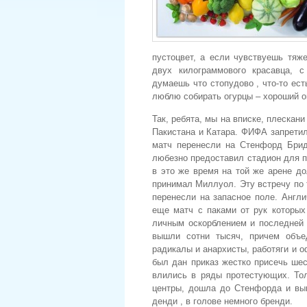
пустоцвет, а если чувствуешь тяж
двух килограммового красавца, с
думаешь что стопудово , что-то ест
люблю собирать огурцы – хороший 
Так, ребята, мы на вписке, плескан
Пакистана и Катара. ФИФА запретил
матч перенесли на Стенфорд Брид
любезно предоставил стадион для пр
в это же время на той же арене д
принимал Миллуол. Эту встречу по т
перенесли на запасное поле. Англ
еще матч с паками от рук которых
личным оскорблением и последней 
вышли сотни тысяч, причем объ
радикалы и анархисты, работяги и 
был дан приказ жестко присечь шес
влились в ряды протестующих. Тол
центры, дошла до Стенфорда и выг
денди , в голове немного бренди.