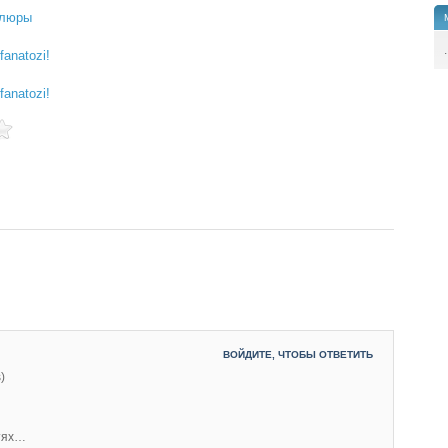
 люры
.
anatozi!
anatozi!
ВОЙДИТЕ, ЧТОБЫ ОТВЕТИТЬ
)
етях…