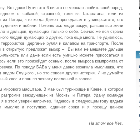
ву. Вот даже Путин что б ни что не мешало любить свой народ,
вдвоем с собакой, страшной, толи из Татарстана, толи из
 из Питера, что когда Димон преподавал в университете, его
тудентки и побили. Поменялись люди вокруг, раньше все жили
ыло и дельцов, думающих только о себе. Сейчас же вся страна
 много людей думающих о других, пока еще много. Не удивлюсь,
 террористов, дерганье рубля и калапсы на транспорте. После
 и в открытую предложат выбор – Вы нам не мешаете дальше
бильность или даже если есть умишко можете присосаться к
сь если это произойдет осенью, после выброса компромата от
овечка. По поводу БАБа у меня давно возникла мыслишка, что
 видом Слуцкого , но это совсем другая история. И не думайте
ный хаос и план по захвату вселенной в голове.
м мирового масштаба. В мае был турнирище в Киеве, в котором
 разгромив звездунищек из Москвы и Питера. Удачу команде
 я в этом уверен например. Надеюсь в следующем году дядька
х мыслях и поступках, сдвинет сроки и я посещу данное
На этом все Kes.