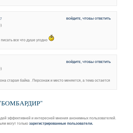
37
ВОЙДИТЕ, ЧТОБЫ ОТВЕТИТЬ
e)
о писать все что душе угодно
ВОЙДИТЕ, ЧТОБЫ ОТВЕТИТЬ
e)
она старая байка . Персонаж и место меняется, а тема остается
з "БОМБАРДИР"
юдей эффективней и интересней мнения анонимных пользователей.
ьям могут только
зарегистрированные пользователи.