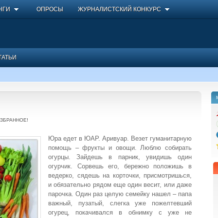
НГИ
ОПРОСЫ
ЖУРНАЛИСТСКИЙ КОНКУРС
ТАТЬИ
ИЗБРАННОЕ!
Юра едет в ЮАР. Аривуар. Везет гуманитарную
помощь – фрукты и овощи. Люблю собирать
огурцы. Зайдешь в парник, увидишь один
огурчик. Сорвешь его, бережно положишь в
ведерко, сядешь на корточки, присмотришься,
и обязательно рядом еще один весит, или даже
парочка. Один раз целую семейку нашел – папа
важный, пузатый, слегка уже пожелтевший
огурец, покачивался в обнимку с уже не