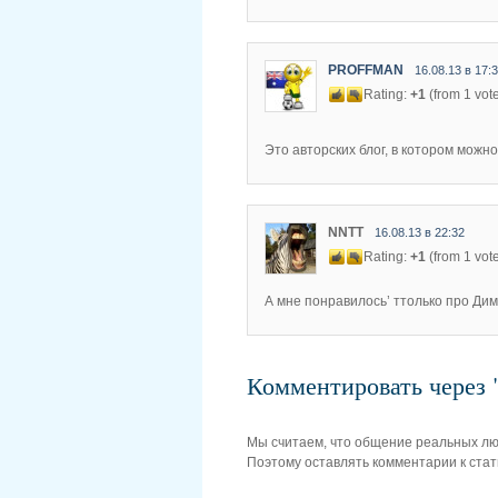
PROFFMAN
16.08.13 в 17:
Rating:
+1
(from 1 vot
Это авторских блог, в котором можн
NNTT
16.08.13 в 22:32
Rating:
+1
(from 1 vot
А мне понравилось’ ттолько про Дим
Комментировать чере
Мы считаем, что общение реальных л
Поэтому оставлять комментарии к стат