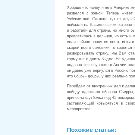
Хорошо что наяву я не в Америке жи
развелся с женой. Теперь живет 
Узбекистана. Слышал тут от друзей
поймали на Васильевском острове с
и работали для страны, но много б
превратилась в дельцов, но есть и
если сейчас начнутся опять игры в
скорей всего силовики откроются
разворовывать страну, мы Вам ста
кормушке и доить быдло. Не удивлю
недавно изчезнувшего в Англии чел
он давно уже вернулся в Россию под
что бобры- добры, у них реально пол
Перейдем от внутренних дел к дела
победу одержала сборная Сьерры,
принесла футболка под 43 номером,
заставляющий ковыряться в свои
мероприятие.
Похожие статьи: