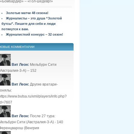
«Бомбардир» – «Гол-шедевр!»
Золотые матчи 48 сезона!
Журналисты – это душа “Золотой
бутсы”. Пишите для себя и люди
потянутся к вам.
Журналисткий конкурс – 32 сезон!
НОВЫЕ КОММЕНТАРИИ
Вит Леон:
Мельбурн Сити
(Австралия-3-А) – 152
Вит Леон:
Другие вратари-
гонялы:
https://www.butsa.ru/xml/players/info.php?
id=7607
Вит Леон:
После 27 тура:
Мельбурн Сити (Австралия-3-А) - 140
Ференцварош (Венгрия